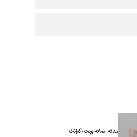
منافہ اضافہ بچت اکاؤنٹ