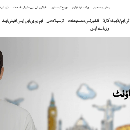
ہمارے متعلق
وراثت کیلکولیٹر
چینج تو سسٹین
خواتین کے لیے مالیاتی خدمات
ڈیلز اور
ی ایم/ڈیبٹ کارڈ
انشورنس مصنوعات
ترسیلات زر
ایم ایم بی ایل ایس افیلی ایٹ
وی اے ایس