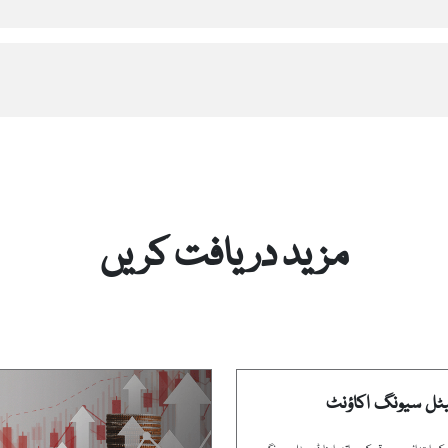
مزید دریافت کریں
یٹل سیونگ اکاؤنٹ