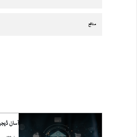
منافع
آسان ڈیج