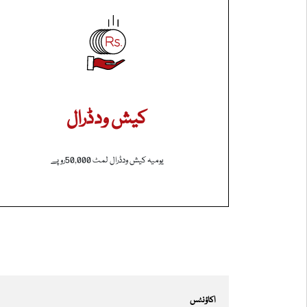
کیش ودڈرال
یومیہ کیش ودڈرال لمٹ 50,000روپے
اکاؤنٹس