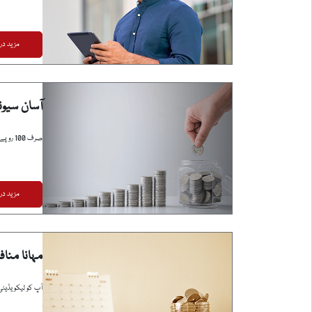
مزید در
آسان سیو
صرف 100 روپے کے ابتدائی ڈپازٹ کے ساتھ سیونگ اکاؤنٹ کھولیں۔
مزید در
مہانا مناف
آپ کو لیکویڈیٹی 