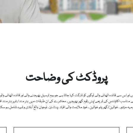
پروڈکٹ کی وضاحت
س سے فائدہ اٹھانے والے لوگوں کو ٹارگٹ کیا جاتا ہے جو ہوم ترسیل بھیجنے والے اور فائدہ اٹھانے والوں ک
مناسب اکاؤنٹس کے ذریعے اپنی رقوم گھر بھیجیں۔ معاشرے کے ان طبقات میں ہنر مند/غیر ہنر مند افرادی ق
میہ مزدور ، خواتین/گھریلو خواتین ، خود ملازمت والے افراد ، پنشنرز ، نوجوان بالغ آبادی وغیرہ شامل ہو سک