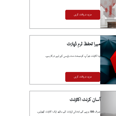
مزید دریافت کریں
میرا تحفظ ٹرم ڈپازٹ
وہ اکاؤنٹ جو آپ کو صحت مند واپسی کے لیے درکار ہے۔
مزید دریافت کریں
آسان کرنٹ اکاؤنٹ
صرف 100 روپے کے ابتدائی ڈپازٹ کے ساتھ ایک اکاؤنٹ کھولیں۔