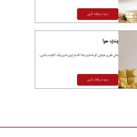
مزید دریافت کریں
بنتِ حوا
مالی طور پر خواتین کو بااختیار بنانا کہ وہ اپنے نام پر ایک اکاؤنٹ بنائیں۔
مزید دریافت کریں