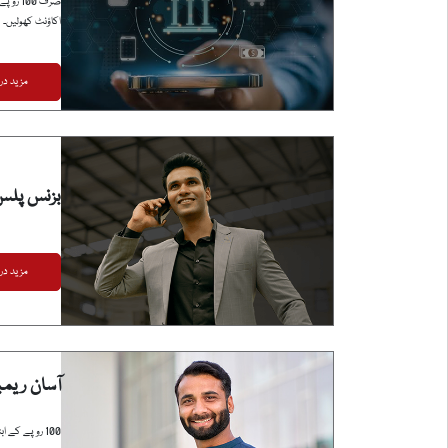
صرف 00
اکاؤنٹ کھولیں۔
مزید در
بزنس پلس
مزید در
آسان ریم
100 روپے کے ابتدائی ڈپازٹ والے اکاؤنٹ سے آسانی سے رقم منتقل کریں۔