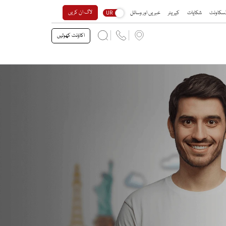
لاگ ان کریں
 ڈسکاونٹ
شکایات
کیریئر
خبریں اور وسائل
UR
اکاؤنٹ کھولیں