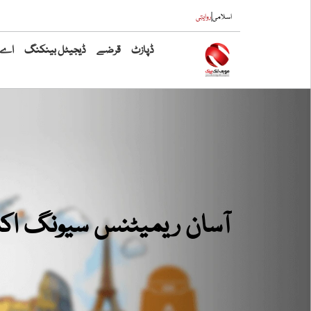
|
اسلامی
روایتی
ڈپازٹ
قرضے
ڈیجیٹل بینکنگ
اے ٹ
آسان ریمیٹنس سیونگ اکاؤنٹ