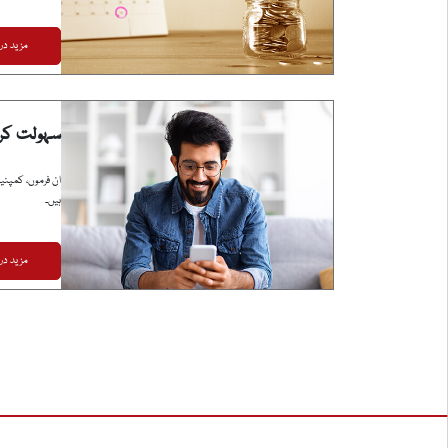
مزید در
سہولت کر
ان فرموں، کمپنیو
ہیں۔
مزید در