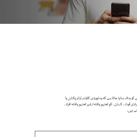
و ہدف بنایا جاتا ہے کہ وہ اووردی کاؤنٹر ٹرانزیکشن یا
وت ، کسان ، کم تعلیم یافتہ/غیر تعلیم یافتہ افراد ،
تے ہیں۔