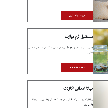
مزید دریافت کریں
مستقبل ٹرم ڈپازٹ
اپنے پیسے کو محفوظ رکھنا آسان لیکویڈیٹی کے آپشن کے ساتھ محفوظ
رہتا ہے۔
مزید دریافت کریں
مہانا امدانی اکاؤنٹ
ان افراد کے لیے تیار کیا گیا ہے جو اپنی آمدنی کو بڑھانا اور پیسے بچانا
چاہتے ہیں۔