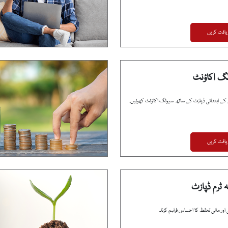
یافت کریں
نگ اکاؤنٹ
یافت کریں
ہ ٹرم ڈپازٹ
اور مالی تحفظ کا احساس فراہم کرنا۔