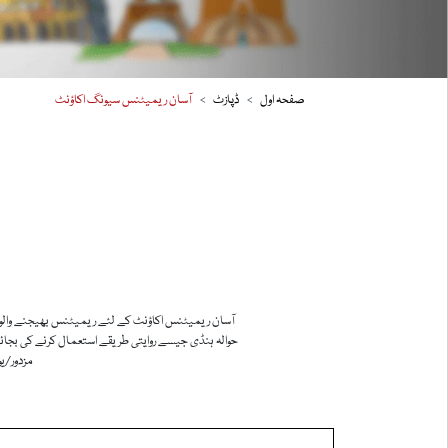
صفحہ اول
ڈپازٹ
آسان ریمیٹنس سیونگ اکاؤنٹ
آسان ریمیٹنس اکاؤنٹ کے لئے ریمیٹنس بھیجنے والوں اور ا
حوالہ ہنڈی جیسے روایتی طریقے استعمال کرنے کی بجائے 
مزدور/یو