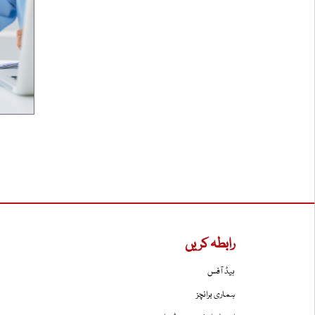
رابطہ کریں
ہیڈ آفس
ہماری برانچز