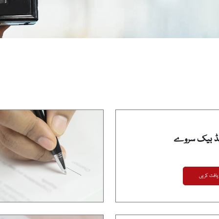
ڈ بیک سروے
فت کریں