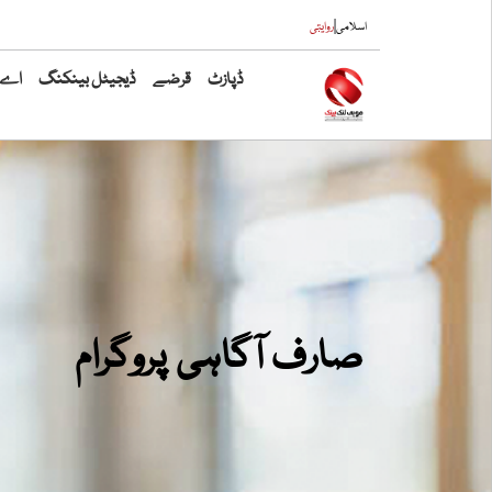
|
اسلامی
روایتی
ڈپازٹ
قرضے
ڈیجیٹل بینکنگ
اے ٹ
صارف آگاہی پروگرام