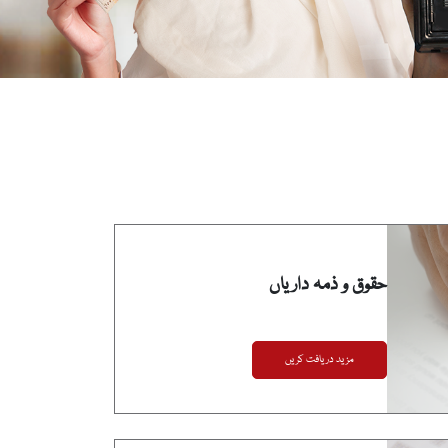
حقوق و ذمہ داریاں
مزید دریافت کریں