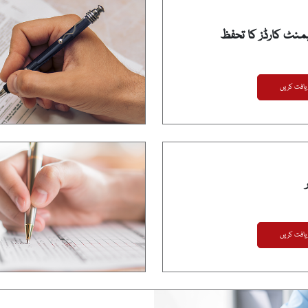
نٹ کارڈز کا تحفظ