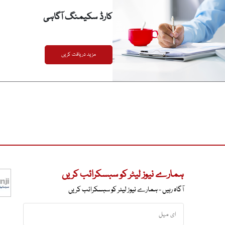
کارڈ سکیمنگ آگاہی
مزید دریافت کریں
ہمارے نیوز لیٹر کو سبسکرائب کریں
آگاہ رہیں - ہمارے نیوز لیٹر کو سبسکرائب کریں