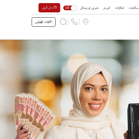
لاگ ان کریں
 ڈسکاونٹ
شکایات
کیریئر
خبریں اور وسائل
UR
اکاؤنٹ کھولیں