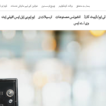
ہمارے متعلق
وراثت کیلکولیٹر
چینج تو سسٹین
خواتین کے لیے مالیاتی خدمات
ڈیلز اور
ی ایم/ڈیبٹ کارڈ
انشورنس مصنوعات
ترسیلات زر
ایم ایم بی ایل ایس افیلی ایٹ
وی اے ایس