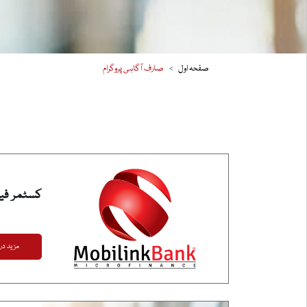
صفحہ اول
صارف آگاہی پروگرام
کسٹمر فی
مزید دریا