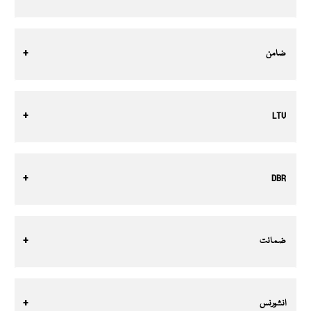
ضامن
LTV
DBR
ضمانت
انشورنس