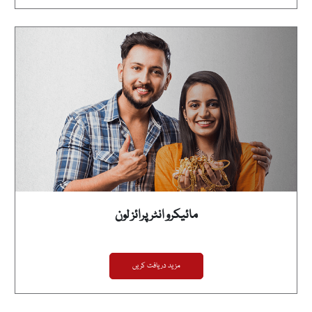
مائیکرو انٹرپرائز لون
مزید دریافت کریں