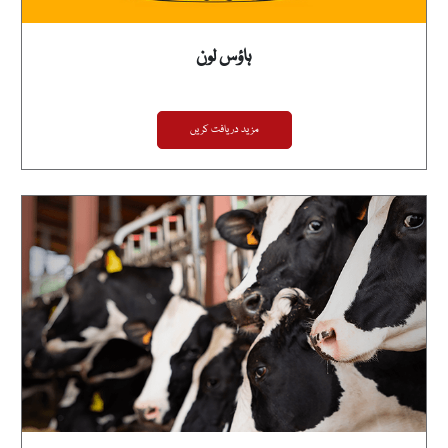
ہاؤس لون
مزید دریافت کریں