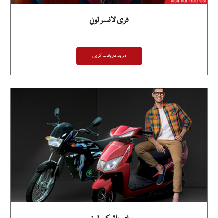
فری لانسر لون
مزید دریافت کریں