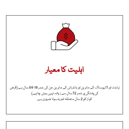
اہلیت کا معیار
زراعت اور لائیوسٹاک کے ماہرین اور باغبانی کے ماہرین جن کی عمر 18-64 سال ہے (قرض
کی پختگی پر عمر 72 سال سے زیادہ نہیں ہونی چاہیے)
کم از کم 2 سال متعلقہ تجربہ ہونا ضروری ہے.