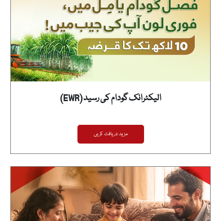
الیکٹرانک گودام کی رسید (EWR)
مزید دریافت کریں