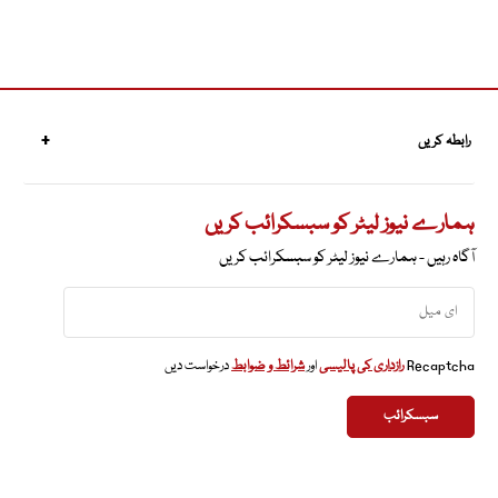
رابطہ کریں
ہمارے نیوز لیٹر کو سبسکرائب کریں
آگاہ رہیں - ہمارے نیوز لیٹر کو سبسکرائب کریں
Recaptcha
رازداری کی پالیسی
اور
شرائط و ضوابط
درخواست دیں