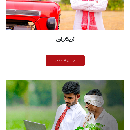
ٹریکٹر لون
مزید دریافت کریں