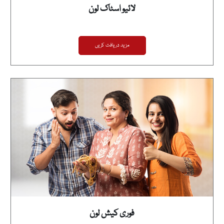
لائیو اسٹاک لون
مزید دریافت کریں
فوری کیش لون