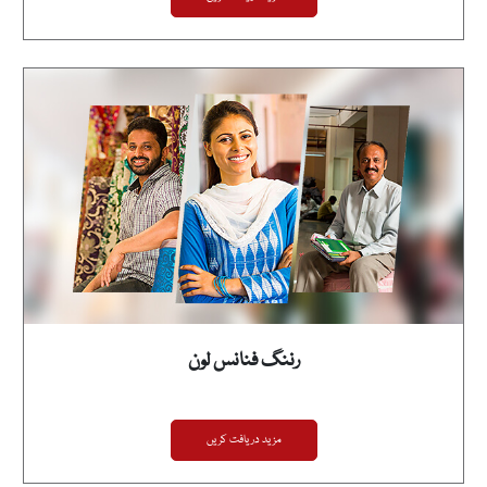
رننگ فنانس لون
مزید دریافت کریں