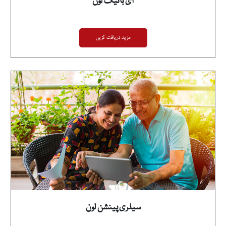
ای بائیک لون
مزید دریافت کریں
سیلری پینشن لون