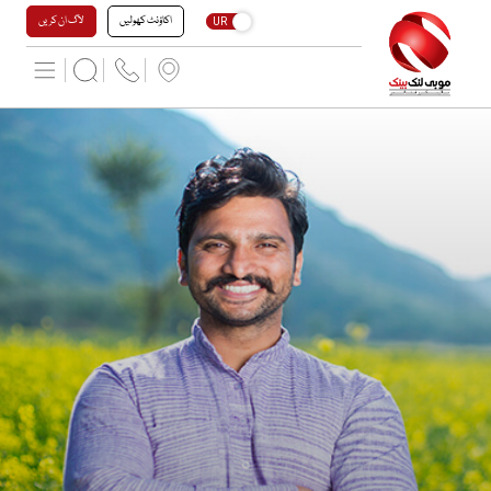
اکاؤنٹ کھولیں
لاگ ان کریں
UR