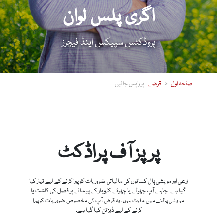
اگری پلس لوان
پروڈکٹس سپیکس اینڈ فیچرز
صفحہ اول
قرضے
پرپز آف پراڈکٹ
زرعی اور مویشی پال کسانوں کی مالیاتی ضروریات کو پورا کرنے کے لیے تیار کیا
گیا ہے۔ چاہے آپ چھوٹے یا چھوٹے کاروبار کے پیمانے پر فصل کی کاشت یا
مویشی پالنے میں ملوث ہوں، یہ قرض آپ کی مخصوص ضروریات کو پورا
کرنے کے لیے ڈیزائن کیا گیا ہے۔