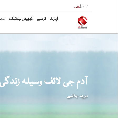
|
اسلامی
روایتی
ڈپازٹ
قرضے
ڈیجیٹل بینکنگ
اے ٹ
آدم جی لائف وسیلہ زندگی
مزید جانئے