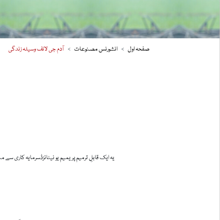
صفحہ اول
انشورنس مصنوعات
آدم جی لائف وسیلہ زندگی
یہ ایک قابلِ ترمیم پریمیم یو نیٹائزڈسرمایہ کاری سے 