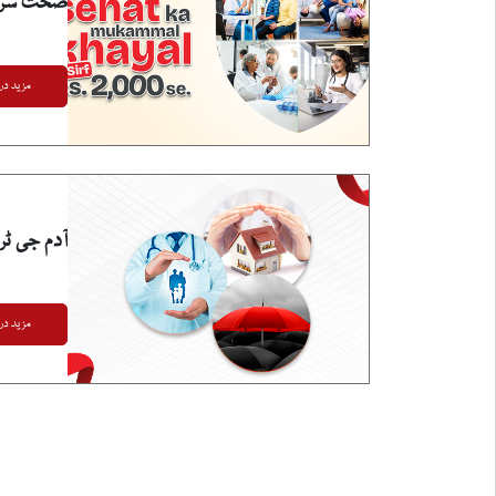
صحت سرمای
مزید در
آدم جی ٹر
مزید در