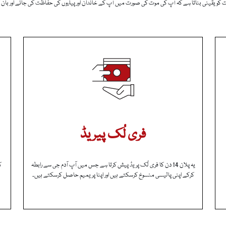
 کو یقینی بناتا ہے کہ آپ کی موت کی صورت میں آپ کے خاندان اور پیاروں کی حفاظت کی جائے اور بان ک
فری لُک پیریڈ
یہ پلان 14 دن کا فری لُک پریڈ پیش کرتا ہے جس میں آپ آدم جی سے رابطہ
کرکے اپنی پالیسی منسوخ کرسکتے ہیں اور اپنا پریمیم حاصل کرسکتے ہیں۔