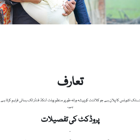
تعارف
منسلک اشورنس کا پلان ہے جو کلائنٹ کو پیشہ ورانہ طور پر منظم یونٹ لنکڈ فنڈز تک رسائی فراہم کرتا ہ
ہے۔
پروڈکٹ کی تفصیلات
۔