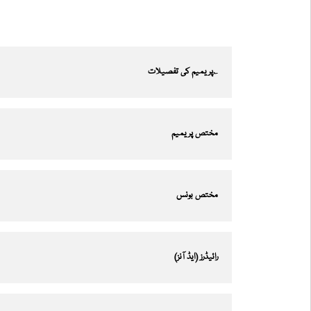
؎پریمیم کی تفصیلات
مختص پریمیم
مختص بونس
رائیڈرز (ایڈ آنز)