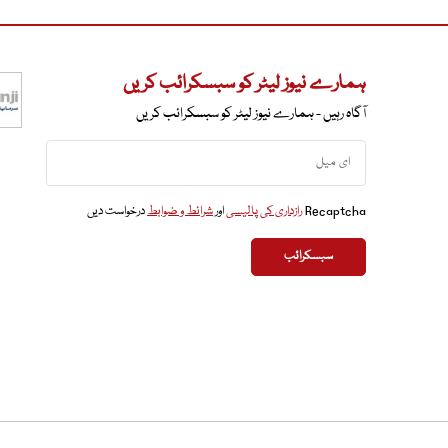
ہمارے نیوز لیٹر کو سبسکرائب کریں
آگاہ رہیں - ہمارے نیوز لیٹر کو سبسکرائب کریں
Recaptcha
رازداری کی پالیسی
اور
شرائط و ضوابط
درخواست دیں