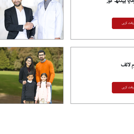
ا ہیلتھ کور
یافت کریں
م لائف
یافت کریں