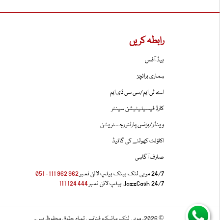
رابطہ کریں
ہیڈ آفس
ہماری برانچز
اے ٹی ایم/سی سی ڈی ایم
کارڈ فیسیلیٹیشن سینٹر
وینڈر/بزنس پارٹنر رجسٹریشن
اکاؤنٹ کھولنے کی گائیڈ
صارف آگاہی
24/7 موبی لنک بینک ہیلپ لائن نمبر
962 962 111 - 051
24/7 JazzCash ہیلپ لائن نمبر
444 124 111
© 2026، موبی لنک مائیکرو فنانس تمام حقوق محفوظ ہیں۔