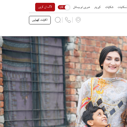
لاگ ان کریں
 ڈسکاونٹ
شکایات
کیریئر
خبریں اور وسائل
UR
اکاؤنٹ کھولیں