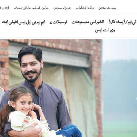
ہمارے متعلق
وراثت کیلکولیٹر
چینج تو سسٹین
خواتین کے لیے مالیاتی خدمات
ڈیلز اور
ی ایم/ڈیبٹ کارڈ
انشورنس مصنوعات
ترسیلات زر
ایم ایم بی ایل ایس افیلی ایٹ
وی اے ایس