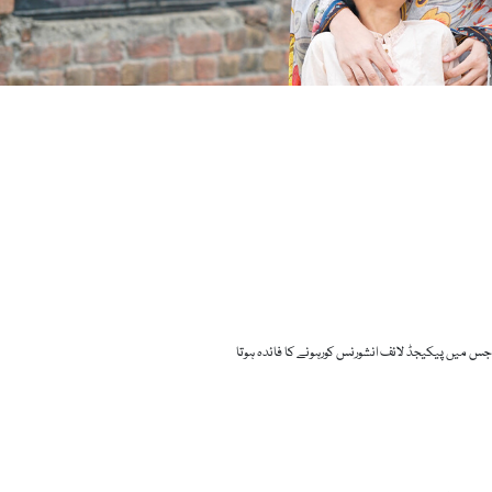
ے جس میں پیکیجڈ لائف انشورنس کورہونے کا فائدہ ہوتا