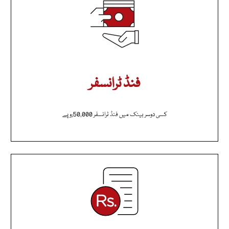
فنڈ ٹرانسفر
کسی دوسر بینک میں فنڈ ٹرانسفر 50,000روپے