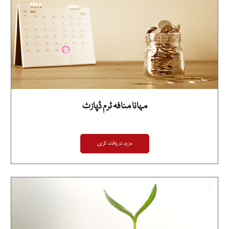
مہانا منافہ ٹرم ڈپازٹ
مزید دریافت کریں