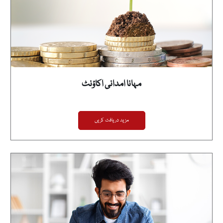
مہانا امدانی اکاؤنٹ
مزید دریافت کریں