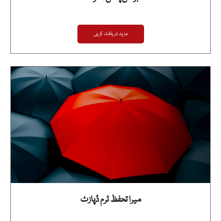
مزید دریافت کریں
میرا تحفظ ٹرم ڈپازٹ