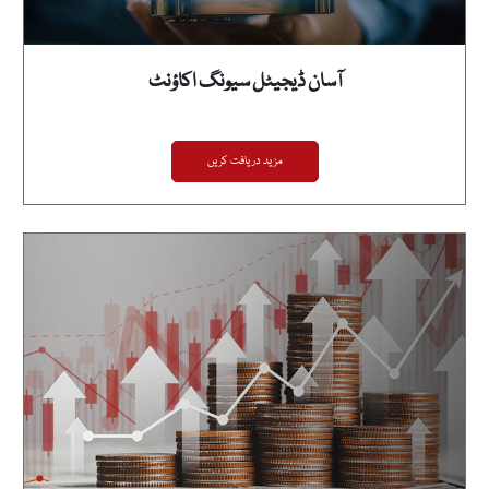
آسان ڈیجیٹل سیونگ اکاؤنٹ
مزید دریافت کریں