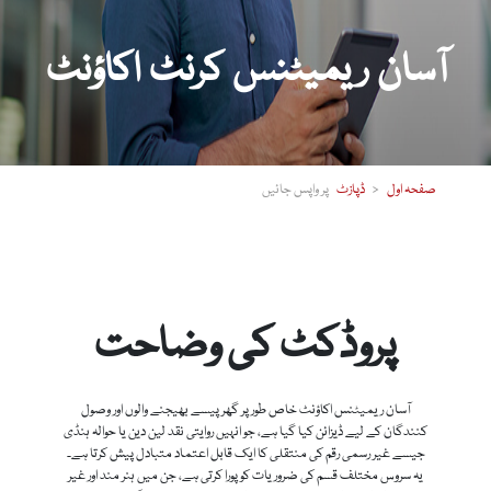
آسان ریمیٹنس کرنٹ اکاؤنٹ
صفحہ اول
ڈپازٹ
پروڈکٹ کی وضاحت
آسان ریمیٹنس اکاؤنٹ خاص طور پر گھر پیسے بھیجنے والوں اور وصول
کنندگان کے لیے ڈیزائن کیا گیا ہے، جو انہیں روایتی نقد لین دین یا حوالہ ہنڈی
جیسے غیر رسمی رقم کی منتقلی کا ایک قابل اعتماد متبادل پیش کرتا ہے۔
یہ سروس مختلف قسم کی ضروریات کو پورا کرتی ہے، جن میں ہنر مند اور غیر