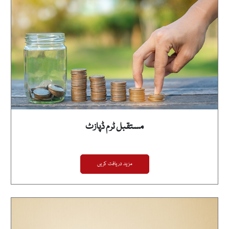
مستقبل ٹرم ڈپازٹ
مزید دریافت کریں