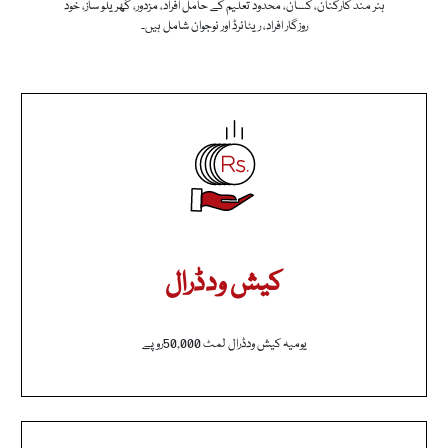
ہنر مند کارکنان، کسان، محدود تعلیم کے حامل افراد، مزدور، گھریلو ساز، خود
روزگار افراد، ریٹائرڈ اور نوجوان شامل ہیں۔
کیش ودڈرال
یومیہ کیش ودڈرال لمٹ 50,000روپے