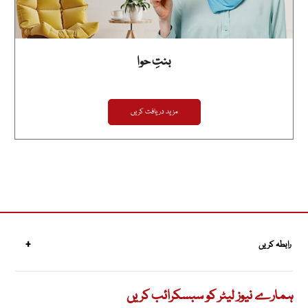
بنتِ حوا
مزید دریافت کریں
رابطہ کریں
ہمارے نیوز لیٹر کو سبسکرائب کریں