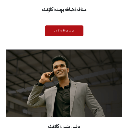
منافہ اضافہ بچت اکاؤنٹ
مزید دریافت کریں
بزنس پلس اکاؤنٹ