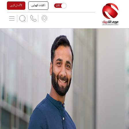
اکاؤنٹ کھولیں
لاگ ان کریں
UR