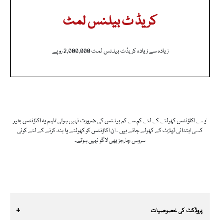
کریڈ ٹ بیلنس لمٹ
زیادہ سے زیادہ کریڈٹ بیلنس لمٹ 2,000,000 روپے
ایسے اکاؤنٹس کھولنے کے لئے کم سے کم بیلنس کی ضرورت نہیں ہوتی تاہم یہ اکاؤنٹس بغیر
کسی ابتدائی ڈپازٹ کے کھولے جاتے ہیں ۔ ان اکاؤنٹس کو کھولنے یا بند کرنے کے لئے کوئی
سروس چارجز بھی لاگو نہیں ہوتے۔
پروڈکٹ کی خصوصیات