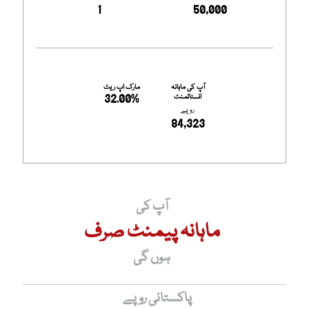
1
50,000
آپ کی ماہانہ
مارک اپ ریٹ
32.00%
انسٹالمنٹ
روپے
84,323
آپ کی
ماہانہ پیمنٹ صرف
ہوں گی
پاکستانی روپے