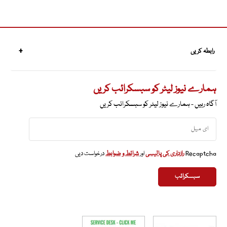
رابطہ کریں
ہمارے نیوز لیٹر کو سبسکرائب کریں
آگاہ رہیں - ہمارے نیوز لیٹر کو سبسکرائب کریں
Recaptcha
رازداری کی پالیسی
اور
شرائط و ضوابط
درخواست دیں