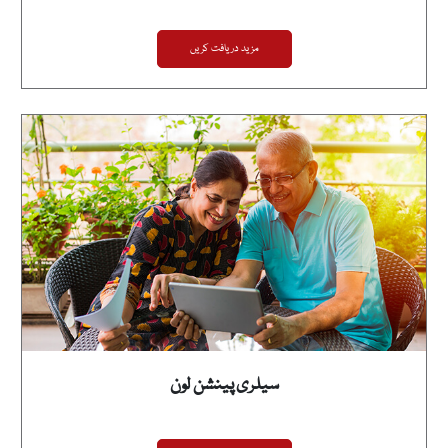
مزید دریافت کریں
سیلری پینشن لون