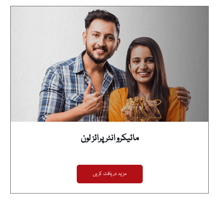
مائیکرو انٹرپرائز لون
مزید دریافت کریں