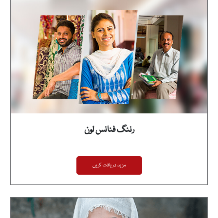
رننگ فنانس لون
مزید دریافت کریں