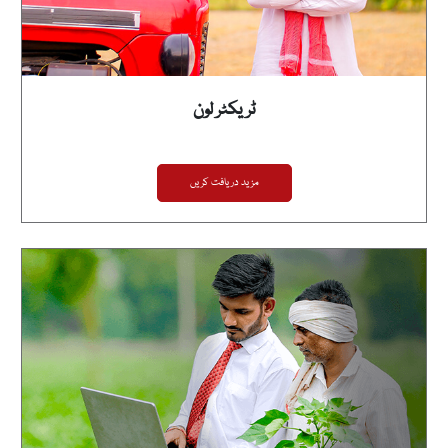
ٹریکٹر لون
مزید دریافت کریں