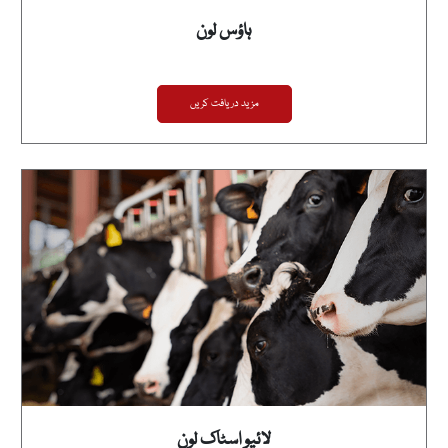
ہاؤس لون
مزید دریافت کریں
لائیو اسٹاک لون