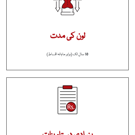
لون کی مدت
10 سال تک (برابر ماہانہ اقساط)