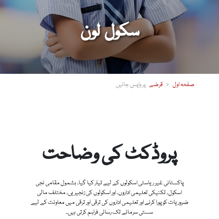
سکول لون
صفحہ اول
قرضے
پروڈکٹ کی وضاحت
پاکستانی غیر ریاستی اسکولوں کے لیے تیار کیا گیا، بشمول مقامی نجی
اسکول، تکنیکی تعلیمی اداروں، اور اسکولوں کی زنجیریں، مختلف مالی
ضروریات کو پورا کرنے اور تعلیمی اداروں کی ترقی اور ترقی میں معاونت کے لیے
سستی سرمائے تک رسائی فراہم کرتی ہیں۔