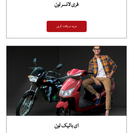
فری لانسر لون
مزید دریافت کریں
ای بائیک لون