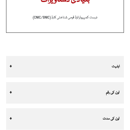
بنیادی دستاویزات
درست کمپیوٹرائزڈ قومی شناختی کارڈ (CNIC/SNIC)
اہلیت
لون کی رقم
لون کی مدت