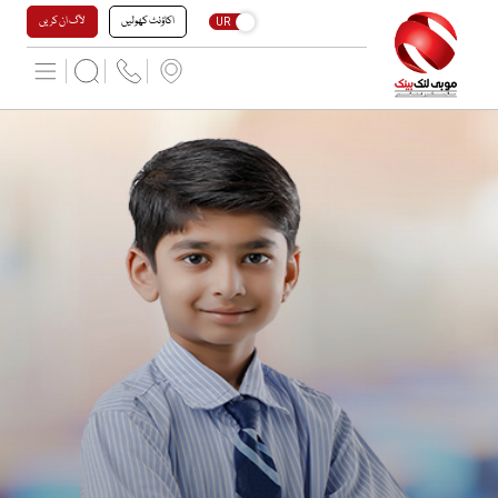
اکاؤنٹ کھولیں
لاگ ان کریں
UR