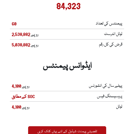
84,323
پیمنٹس کی تعداد
60
ٹوٹل انٹرسٹ
روپے
2,538,882
قرض کی کل رقم
روپے
5,038,882
ایڈوانس پیمنٹس
پہلے سال کی انشورنس
روپے
4,100
پروسیسنگ فیس
SOC کے مطابق
ٹوٹل
روپے
4,100
تفصیلی پیمنٹ شیڈول کے لئے یہاں کلک کریں