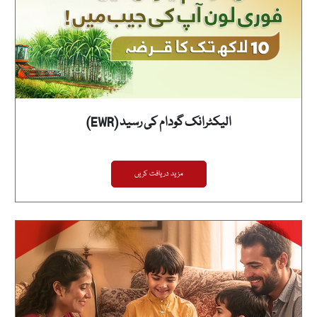
الیکٹرانک گودام کی رسید (EWR)
مزید دریافت کریں