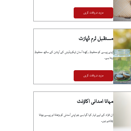
مزید دریافت کریں
مستقبل ٹرم ڈپازٹ
اپنے پیسے کو محفوظ رکھنا آسان لیکویڈیٹی کے آپشن کے ساتھ محفوظ
رہتا ہے۔
مزید دریافت کریں
مہانا امدانی اکاؤنٹ
ان افراد کے لیے تیار کیا گیا ہے جو اپنی آمدنی کو بڑھانا اور پیسے بچانا
چاہتے ہیں۔