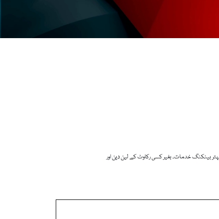
 بہتر بینکنگ خدمات، بغیر کسی رکاوٹ کے لین دین اور