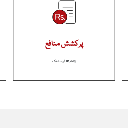
پرکشش منافع
10.00% فیصد تک