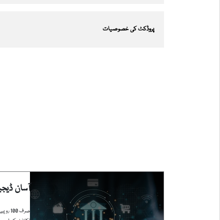
پروڈکٹ کی خصوصیات
آسان ڈیج
صرف 00