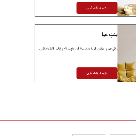
مزید دریافت کریں
بنتِ حوا
مالی طور پر خواتین کو بااختیار بنانا کہ وہ اپنے نام پر ایک اکاؤنٹ بنائیں۔
مزید دریافت کریں