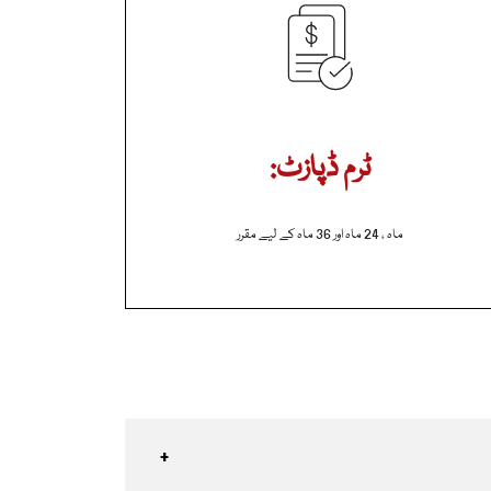
ٹرم ڈپازٹ:
ماہ ، 24 ماہ اور 36 ماہ کے لیے مقرر