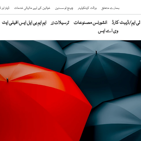
ہمارے متعلق
وراثت کیلکولیٹر
چینج تو سسٹین
خواتین کے لیے مالیاتی خدمات
ڈیلز اور
ی ایم/ڈیبٹ کارڈ
انشورنس مصنوعات
ترسیلات زر
ایم ایم بی ایل ایس افیلی ایٹ
وی اے ایس