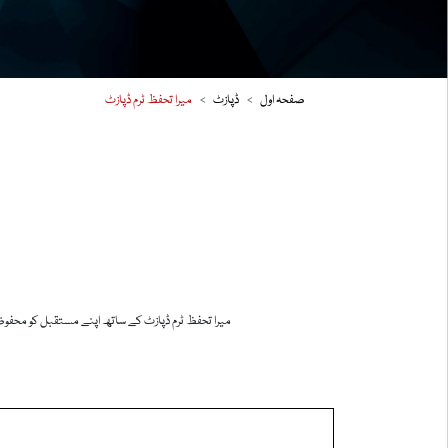
صفحہ اول
ڈپازٹ
میرا تحفظ ٹرم ڈپازٹ
میرا تحفظ ٹرم ڈپازٹ کے ساتھ اپنے مستقبل کو محفوظ ب