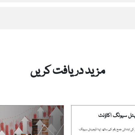
مزید دریافت کریں
یٹل سیونگ اکاؤنٹ
1 روپے کی ابتدائی جمع رقم کے ساتھ اپنا ڈیجیٹل سیونگ