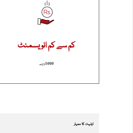
کم سے کم انویسمنٹ
5000روپے
اہلیت کا معیار