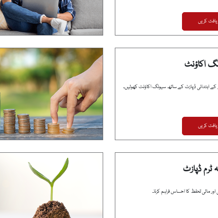
یافت کریں
نگ اکاؤنٹ
یافت کریں
ہ ٹرم ڈپازٹ
اور مالی تحفظ کا احساس فراہم کرنا۔