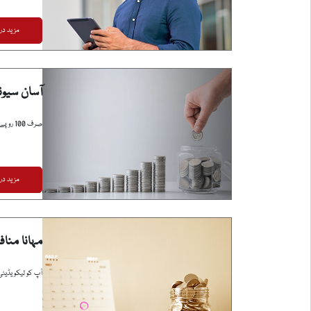
مزید در
آسان سیو
صرف 100 روپے کے ابتدائی ڈپازٹ کے ساتھ سیونگ اکاؤنٹ کھولیں۔
مزید در
مہانا مناف
آپ کو لیکویڈیٹی 