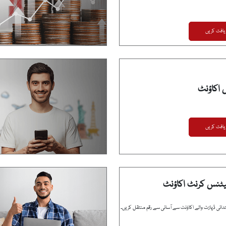
یافت کریں
 اکاؤنٹ
یافت کریں
یٹنس کرنٹ اکاؤنٹ