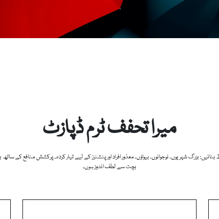
میرا تحفف ٹرم ڈپازٹ
نائیں: بزرگ شہریوں، نوجوانوں، بیواؤں، معذور افراد اور پنشنرز کے لیے تیار کردہ۔ پرکشش منافع کے ساتھ
بچت سے لطف اندوز ہوں۔