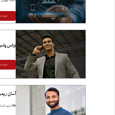
اکاؤنٹ کھولیں۔
مزید در
بزنس پلس
مزید در
آسان ریم
100 روپے کے ابتدائی ڈپازٹ والے اکاؤنٹ سے آسانی سے رقم منتقل کریں۔