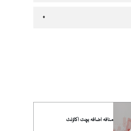
منافہ اضافہ بچت اکاؤنٹ