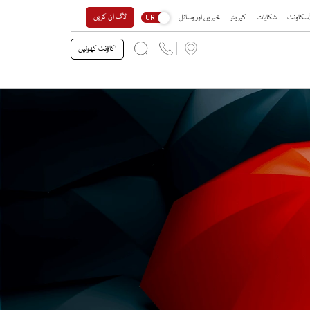
لاگ ان کریں
 ڈسکاونٹ
شکایات
کیریئر
خبریں اور وسائل
UR
اکاؤنٹ کھولیں