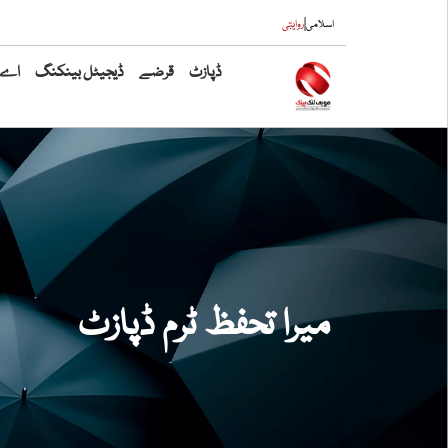
|
اسلامی
روایتی
ڈپازٹ
قرضے
ڈیجیٹل بینکنگ
اے ٹ
میرا تحفظ ٹرم ڈپازٹ