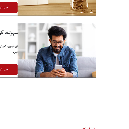
مزید در
سہولت کر
ان فرموں، کمپنیو
ہیں۔
مزید در