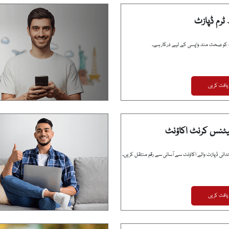
 ٹرم ڈپازٹ
 کو صحت مند واپسی کے لیے درکار ہے۔
یافت کریں
یٹنس کرنٹ اکاؤنٹ
یافت کریں