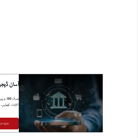
آسان ڈیج
صرف 00
اکاؤنٹ کھولیں۔
مزید در