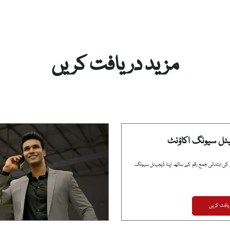
مزید دریافت کریں
یٹل سیونگ اکاؤنٹ
1 روپے کی ابتدائی جمع رقم کے ساتھ اپنا ڈیجیٹل سیونگ
یافت کریں