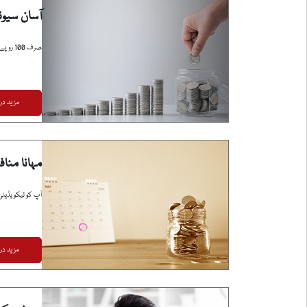
آسان سیو
صرف 100 روپے کے ابتدائی ڈپازٹ کے ساتھ سیونگ اکاؤنٹ کھولیں۔
مزید در
مہانا مناف
آپ کو لیکویڈیٹی 
مزید در