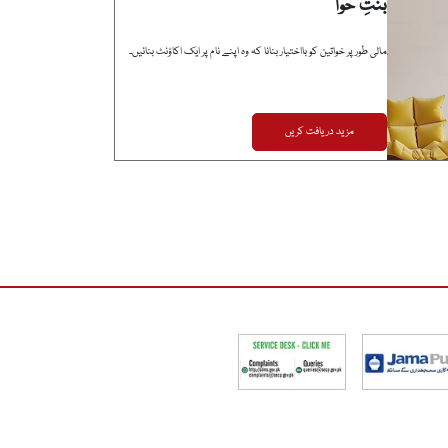
بنتِ حوا
مالی طور پر خواتین کو بااختیار بنانا کہ وہ اپنے نام پر ایک اکاؤنٹ بنائیں۔
مزید دریافت کریں