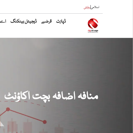
|
اسلامی
روایتی
ڈپازٹ
قرضے
ڈیجیٹل بینکنگ
اے ٹ
منافہ اضافہ بچت اکاؤنٹ