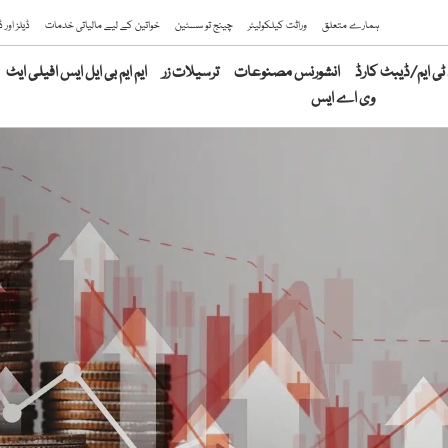
ہمارے متعلق
وراثت کیلکولیٹر
چینج تو سسٹین
خواتین کے لیے مالیاتی خدمات
ڈیلز اور
ی ایم/ڈیبٹ کارڈ
انشورنس مصنوعات
ترسیلات زر
ایم ایم بی ایل ایس افیلی ایٹ
وی اے ایس