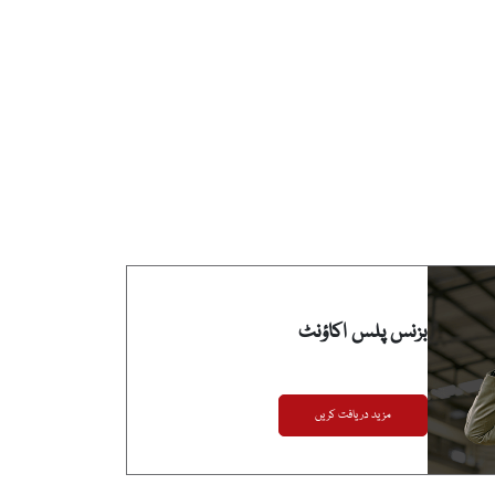
بزنس پلس اکاؤنٹ
مزید دریافت کریں