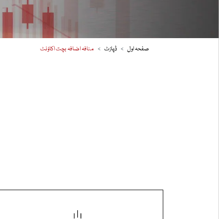
صفحہ اول
ڈپازٹ
منافہ اضافہ بچت اکاؤنٹ