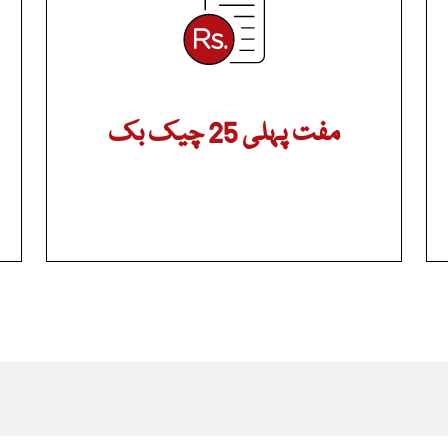
مفت پہلی 25 چیک بک