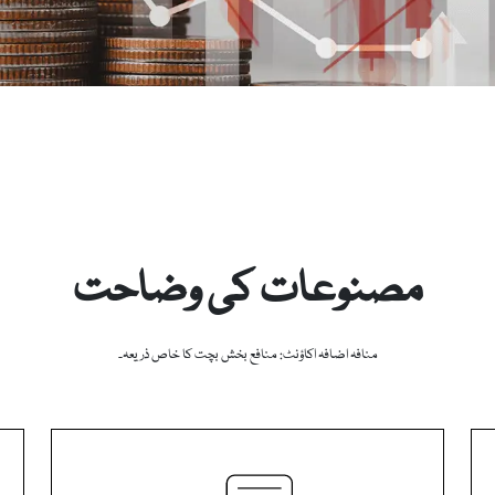
مصنوعات کی وضاحت
منافہ اضافہ اکاؤنٹ: منافع بخش بچت کا خاص ذریعہ۔