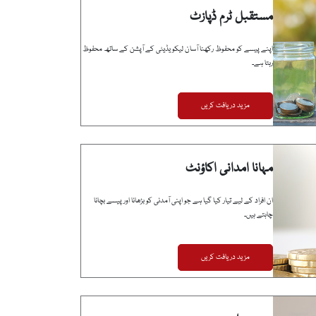
مستقبل ٹرم ڈپازٹ
اپنے پیسے کو محفوظ رکھنا آسان لیکویڈیٹی کے آپشن کے ساتھ محفوظ
رہتا ہے۔
مزید دریافت کریں
مہانا امدانی اکاؤنٹ
ان افراد کے لیے تیار کیا گیا ہے جو اپنی آمدنی کو بڑھانا اور پیسے بچانا
چاہتے ہیں۔
مزید دریافت کریں