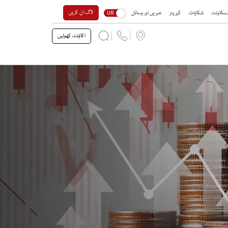
لاگ ان کریں
 ڈسکاونٹ
شکایات
کیریئر
خبریں اور وسائل
UR
اکاؤنٹ کھولیں