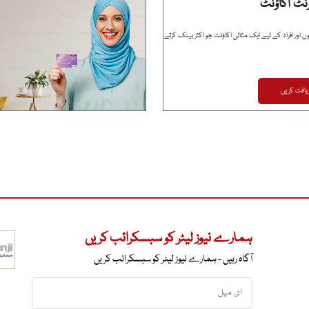
نٹ اکاؤنٹ
ں اور افراد کے لیے ایک مثالی اکاؤنٹ جو اکثر بینک کرتے
یافت کریں
ہمارے نیوز لیٹر کو سبسکرائب کریں
آگاہ رہیں - ہمارے نیوز لیٹر کو سبسکرائب کریں