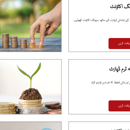
نگ اکاؤنٹ
یافت کریں
ہ ٹرم ڈپازٹ
اور مالی تحفظ کا احساس فراہم کرنا۔
یافت کریں