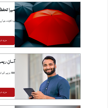
میرا تحفظ
وہ اکاؤنٹ جو آپ
مزید در
آسان ریم
100 روپے کے ابتدائی ڈپازٹ والے اکاؤنٹ سے آسانی سے رقم منتقل کریں۔
مزید در