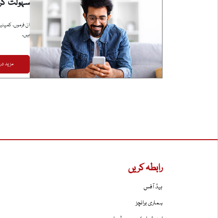
سہولت کر
ان فرموں، کمپنیو
ہیں۔
مزید در
رابطہ کریں
ہیڈ آفس
ہماری برانچز